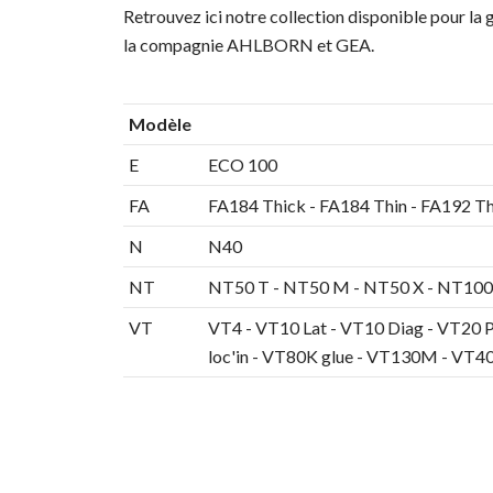
Retrouvez ici notre collection disponible pour la
la compagnie AHLBORN et GEA.
Modèle
E
ECO 100
FA
FA184 Thick - FA184 Thin - FA192 Th
N
N40
NT
NT50 T - NT50 M - NT50 X - NT100 
VT
VT4 - VT10 Lat - VT10 Diag - VT20 P/
loc'in - VT80K glue - VT130M - VT40