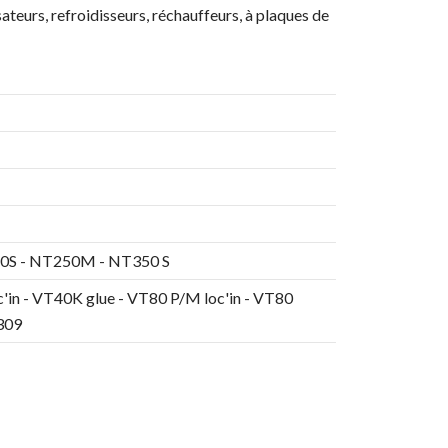
teurs, refroidisseurs, réchauffeurs, à plaques de
50S - NT250M - NT350 S
c'in - VT40K glue - VT80 P/M loc'in - VT80
1309