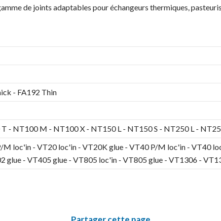
 gamme de joints adaptables pour échangeurs thermiques, pasteurisa
ick - FA192 Thin
T - NT100 M - NT100 X - NT150 L - NT150 S - NT250 L - NT2
M loc'in - VT20 loc'in - VT20K glue - VT40 P/M loc'in - VT40 lo
2 glue - VT405 glue - VT805 loc'in - VT805 glue - VT1306 - VT
Partager cette page